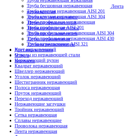
Труба нержавеющая зеркальная
Труба бесшовная нержавеющая
Лента
Труба круглая нержавеющая AISI 201
нержавеющая
Труба круглая нержавеющая AISI 304
Фитинги нержавеющие
Труба профильная нержавеющая
Переход нержавеющий
Труба профильная AISI 201
Нержавеющие заглушки
Труба профильная нержавеющая AISI 304
Тройник нержавеющий
Труба профильная нержавеющая AISI 430
Сетка нержавеющая
Труба нержавеющая AISI 321
Сплавы нержавеющие
Круг нержавеющий
Доставка и оплата
Отводы из нержавеющей стали
Услуги
Нержавеющий рулон
Контакты
Квадрат нержавеющий
Швеллер нержавеющий
Уголок нержавеющий
Шестигранник нержавеющий
Полоса нержавеющая
Пруток нержавеющий
Переход нержавеющий
Нержавеющие заглушки
Тройник нержавеющий
Сетка нержавеющая
Сплавы нержавеющие
Проволока нержавеющая
Лента нержавеющая