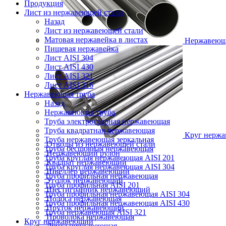
Продукция
Лист из нержавеющей стали
Назад
Лист из нержавеющей стали
Матовая нержавейка в листах
Нержавеющ
Пищевая нержавейка
Лист AISI 304
Лист AISI 430
Лист AISI 321
Лист AISI 316
Нержавеющая труба
Назад
Нержавеющая труба
Труба электросварная нержавеющая
Труба квадратная нержавеющая
Круг нерж
Труба нержавеющая зеркальная
Отводы из нержавеющей стали
Труба бесшовная нержавеющая
Нержавеющий рулон
Труба круглая нержавеющая AISI 201
Квадрат нержавеющий
Труба круглая нержавеющая AISI 304
Швеллер нержавеющий
Труба профильная нержавеющая
Уголок нержавеющий
Труба профильная AISI 201
Шестигранник нержавеющий
Труба профильная нержавеющая AISI 304
Полоса нержавеющая
Труба профильная нержавеющая AISI 430
Пруток нержавеющий
Труба нержавеющая AISI 321
Проволока нержавеющая
Круг нержавеющий
Лента нержавеющая