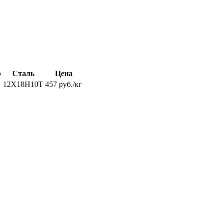
р
Сталь
Цена
12Х18Н10Т
457 руб./кг