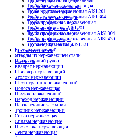
Труба нержавеющая зеркальная
Пруток нержавеющий
Труба бесшовная нержавеющая
Проволока нержавеющая
Труба круглая нержавеющая AISI 201
Лента нержавеющая
Труба круглая нержавеющая AISI 304
Фитинги нержавеющие
Труба профильная нержавеющая
Переход нержавеющий
Труба профильная AISI 201
Нержавеющие заглушки
Труба профильная нержавеющая AISI 304
Тройник нержавеющий
Труба профильная нержавеющая AISI 430
Сетка нержавеющая
Труба нержавеющая AISI 321
Сплавы нержавеющие
Круг нержавеющий
Доставка и оплата
Отводы из нержавеющей стали
Услуги
Нержавеющий рулон
Контакты
Квадрат нержавеющий
Швеллер нержавеющий
Уголок нержавеющий
Шестигранник нержавеющий
Полоса нержавеющая
Пруток нержавеющий
Переход нержавеющий
Нержавеющие заглушки
Тройник нержавеющий
Сетка нержавеющая
Сплавы нержавеющие
Проволока нержавеющая
Лента нержавеющая